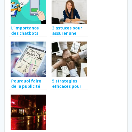
L’importance
3 astuces pour
des chatbots
assurer une
messenger sur
gestion plus
l’activité d’une
écologique à
entreprise
votre
entreprise?
Pourquoi faire
5 strategies
de la publicité
efficaces pour
Google Ads ?
bien gerer votre
entreprise