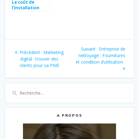
Le coût de
l’installation
d’une enseigne
lumineuse
Navigation
Article
Suivant :
Entreprise de
Article
Précédent :
Marketing
de
suivant
nettoyage : Fournitures
précédent
digital : trouver des
:
et condition d’utilisation
:
clients pour sa PME
l’article
Recherche
pour
:
A PROPOS