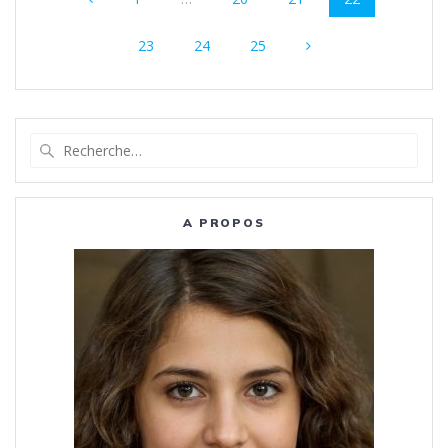
au
Page
Page
Page
sein
23
24
25
des
articles
Recherche
pour
:
A PROPOS