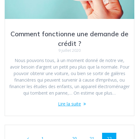
Comment fonctionne une demande de
crédit ?
9 juillet 2020
Nous pouvons tous, à un moment donné de notre vie,
avoir besoin d’argent un petit peu plus que la normale. Pour
pouvoir obtenir une voiture, ou bien se sortir de galères
financières qui peuvent survenir à cause d’imprévus, ou
financer les études des enfants, un appareil électroménager
qui tombent en panne,… On estime que plus…
Lire la suite
Navigation
Page
Page
Page
Page
1
…
20
21
22